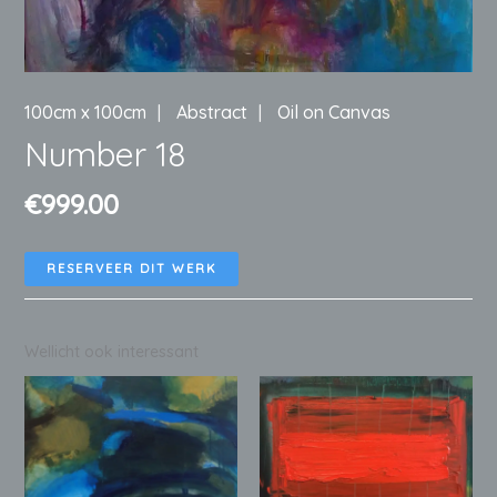
100cm x 100cm
Abstract
Oil on Canvas
Number 18
€
999.00
RESERVEER DIT WERK
Wellicht ook interessant