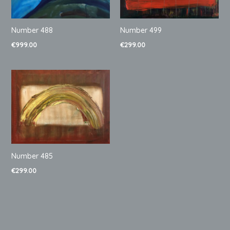
Number 488
Number 499
€
999.00
€
299.00
Number 485
€
299.00