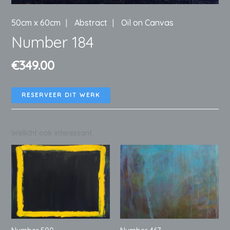
50cm x 60cm
Abstract
Oil on Canvas
Number 184
€
349.00
RESERVEER DIT WERK
Wellicht ook interessant