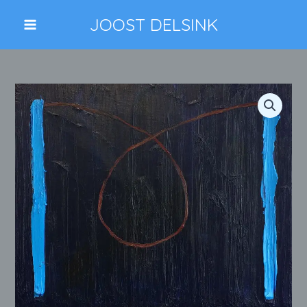
Ga
JOOST DELSINK
naar
de
inhoud