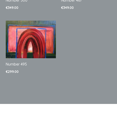
Number 500
Number 467
€
349.00
€
349.00
Number 495
€
299.00