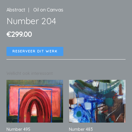
Abstract
Oil on Canvas
Number 204
€
299.00
RESERVEER DIT WERK
Wellicht ook interessant
Number 495
Number 483