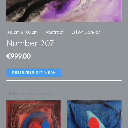
100cm x 100cm
Abstract
Oil on Canvas
Number 207
€
999.00
RESERVEER DIT WERK
Wellicht ook interessant