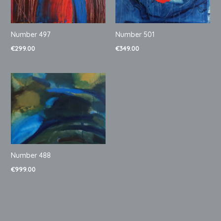
Number 497
Number 501
€
299.00
€
349.00
Number 488
€
999.00