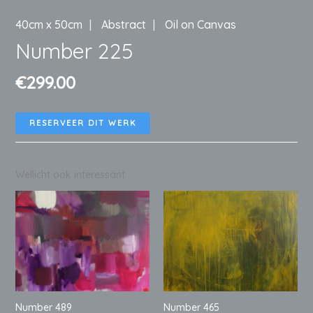
40cm x 50cm
Abstract
Oil on Canvas
Number 225
€
299.00
RESERVEER DIT WERK
Wellicht ook interessant
Number 465
Number 489