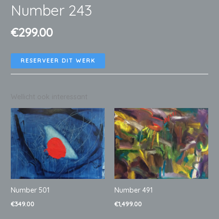
Number 243
€
299.00
RESERVEER DIT WERK
Wellicht ook interessant
Number 501
Number 491
€
349.00
€
1,499.00