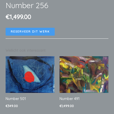
Number 256
€
1,499.00
RESERVEER DIT WERK
Wellicht ook interessant
Number 501
Number 491
€
349.00
€
1,499.00