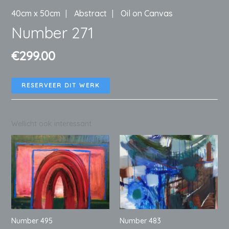
40cm x 50cm
Abstract
Oil on Canvas
Number 271
€
299.00
RESERVEER DIT WERK
Wellicht ook interessant
Number 495
Number 483