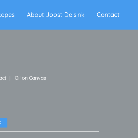
capes
About Joost Delsink
Contact
act
Oil on Canvas
K