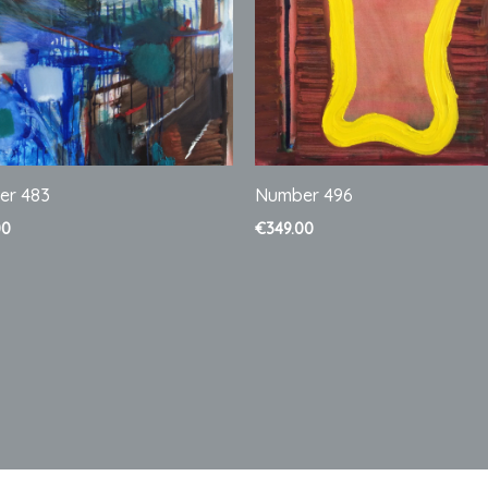
er 483
Number 496
00
€
349.00