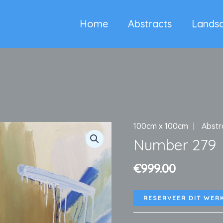
Home
Abstracts
Lands
100cm x 100cm
Abstr
Number 279
€
999.00
RESERVEER DIT WER