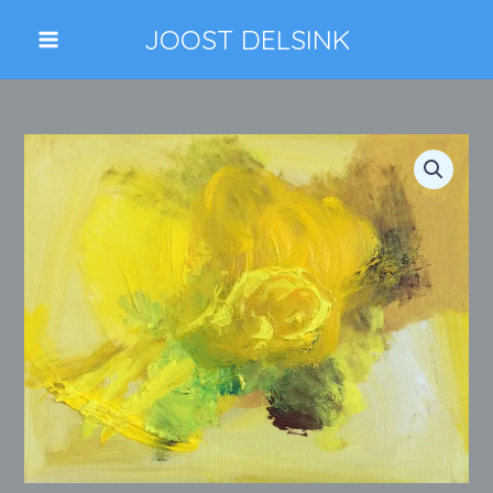
Ga
JOOST DELSINK
naar
de
inhoud