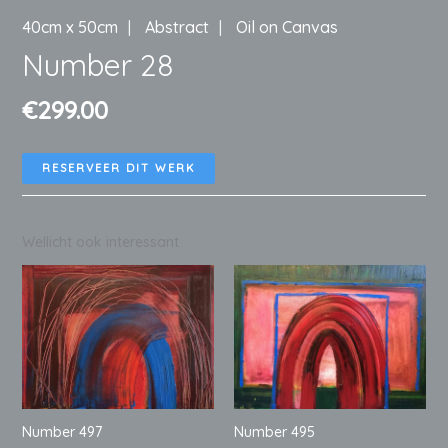
40cm x 50cm
Abstract
Oil on Canvas
Number 28
€
299.00
RESERVEER DIT WERK
Wellicht ook interessant
Number 497
Number 495