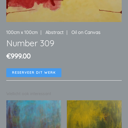
100cm x 100cm
Abstract
Oil on Canvas
Number 309
€
999.00
RESERVEER DIT WERK
Wellicht ook interessant