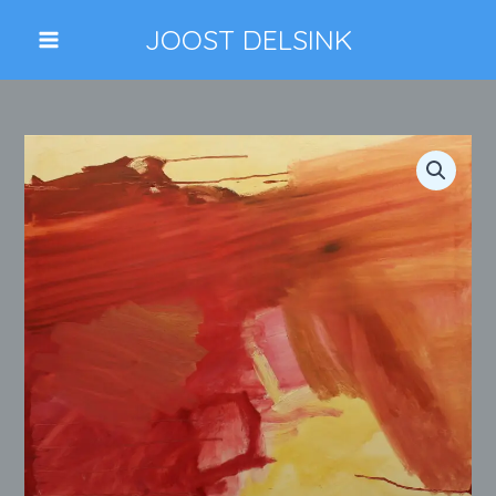
Ga
JOOST DELSINK
naar
de
inhoud