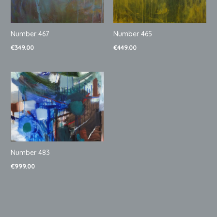
Number 465
Number 467
€
449.00
€
349.00
Number 483
€
999.00