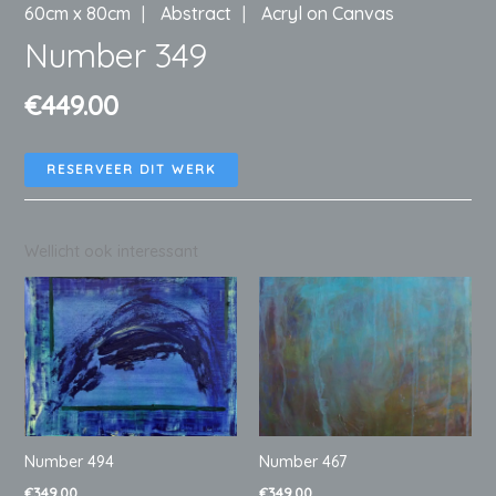
60cm x 80cm
Abstract
Acryl on Canvas
Number 349
€
449.00
RESERVEER DIT WERK
Wellicht ook interessant
Number 494
Number 467
€
349.00
€
349.00