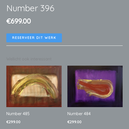
Number 396
€
699.00
RESERVEER DIT WERK
Wellicht ook interessant
Number 485
Number 484
€
299.00
€
299.00