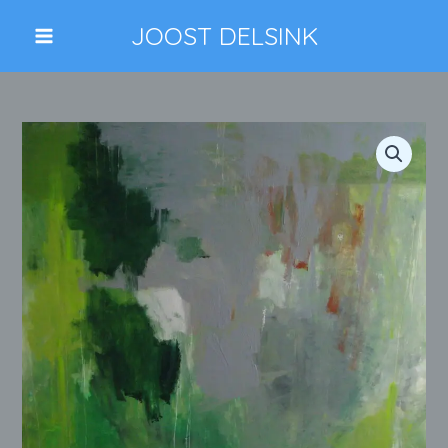
Ga
JOOST DELSINK
naar
de
inhoud