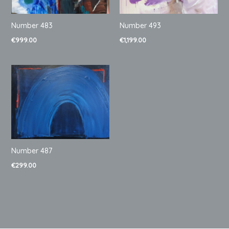
Number 483
Number 493
€
999.00
€
1,199.00
Number 487
€
299.00