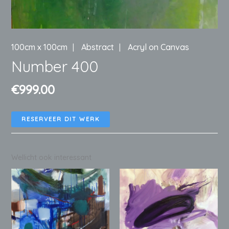
100cm x 100cm
Abstract
Acryl on Canvas
Number 400
€
999.00
RESERVEER DIT WERK
Wellicht ook interessant