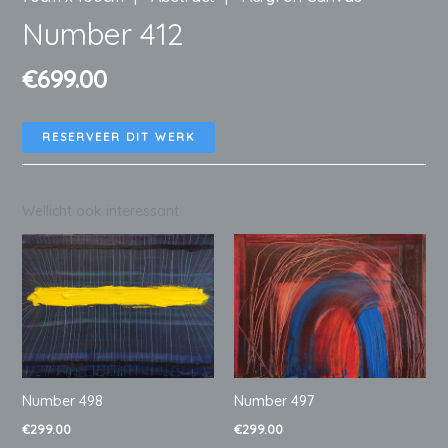
Number 412
€
699.00
RESERVEER DIT WERK
Wellicht ook interessant
Number 498
Number 497
€
299.00
€
299.00