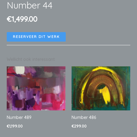
Number 44
€
1,499.00
RESERVEER DIT WERK
Wellicht ook interessant
Number 489
Number 486
€
1,199.00
€
299.00