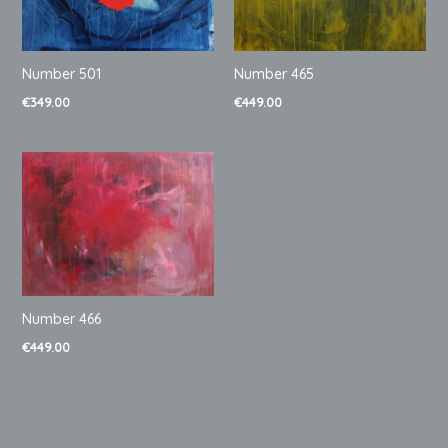
Number 465
Number 501
€
449.00
€
349.00
Number 466
€
449.00