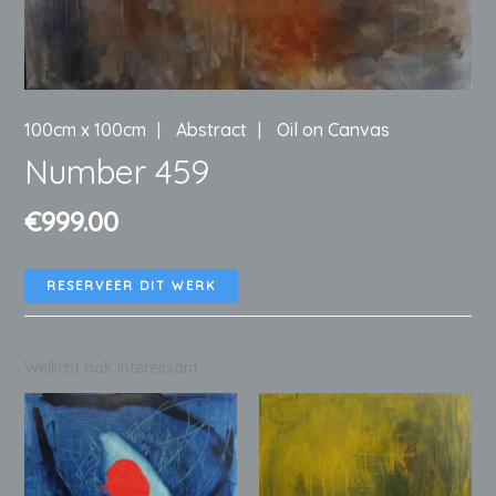
100cm x 100cm
Abstract
Oil on Canvas
Number 459
€
999.00
RESERVEER DIT WERK
Wellicht ook interessant