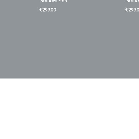
Number 484
Numb
€
299.00
€
299.