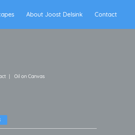
capes
About Joost Delsink
Contact
act
Oil on Canvas
K