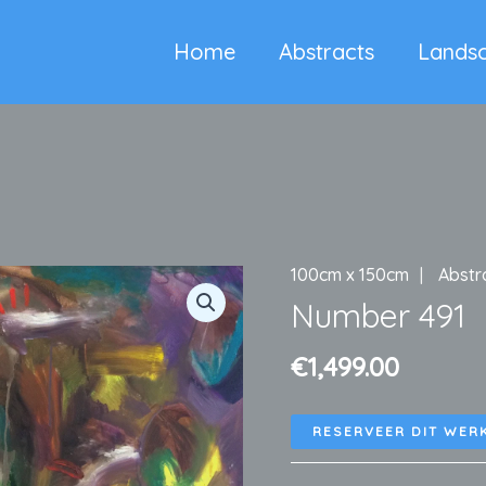
Home
Abstracts
Lands
100cm x 150cm
Abstr
Number 491
€
1,499.00
RESERVEER DIT WER