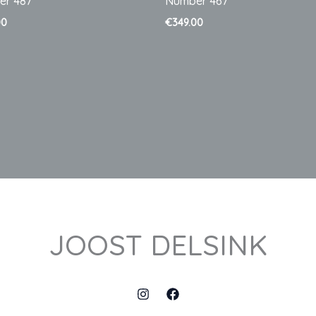
er 487
Number 467
00
€
349.00
JOOST DELSINK