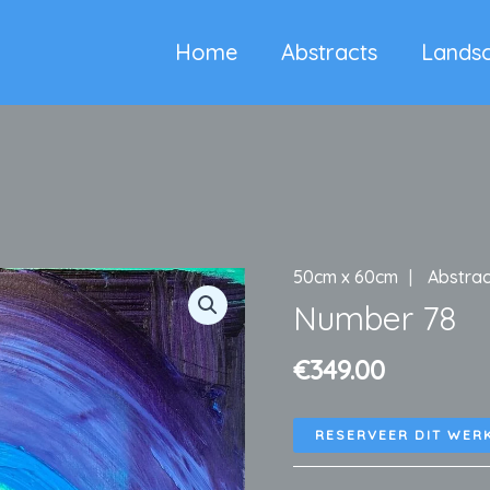
Home
Abstracts
Lands
50cm x 60cm
Abstrac
Number 78
€
349.00
RESERVEER DIT WER