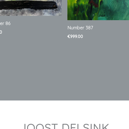
er 86
Number 387
00
€
999.00
JOOST DELSINK