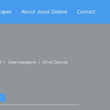
capes
About Joost Delsink
Contact
t
Geen categorie
Oil on Canvas
K